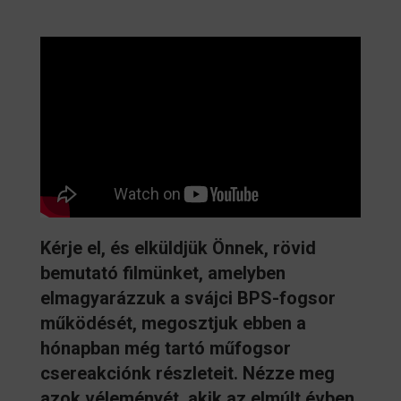
Kérje el, és elküldjük Önnek, rövid
bemutató filmünket, amelyben
elmagyarázzuk a svájci BPS-fogsor
működését, megosztjuk ebben a
hónapban még tartó műfogsor
csereakciónk részleteit. Nézze meg
azok véleményét, akik az elmúlt évben