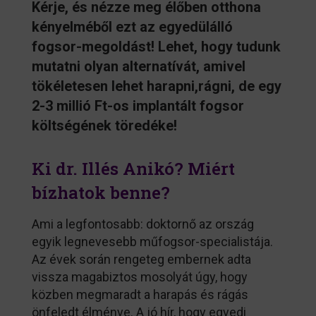
Kérje, és nézze meg élőben otthona
kényelméből ezt az egyedülálló
fogsor-megoldást! Lehet, hogy tudunk
mutatni olyan alternatívát, amivel
tökéletesen lehet harapni,rágni, de egy
2-3 millió Ft-os implantált fogsor
költségének töredéke!
Ki dr. Illés Anikó? Miért
bízhatok benne?
Ami a legfontosabb: doktornő az ország
egyik legnevesebb műfogsor-specialistája.
Az évek során rengeteg embernek adta
vissza magabiztos mosolyát úgy, hogy
közben megmaradt a harapás és rágás
önfeledt élménye. A jó hír, hogy egyedi