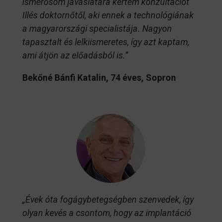
ismerősöm javaslatára kértem konzultációt
Illés doktornőtől, aki ennek a technológiának
a magyarországi specialistája. Nagyon
tapasztalt és lelkiismeretes, így azt kaptam,
ami átjön az előadásból is.”
Bekőné Bánfi Katalin, 74 éves, Sopron
„Évek óta fogágybetegségben szenvedek, így
olyan kevés a csontom, hogy az implantáció