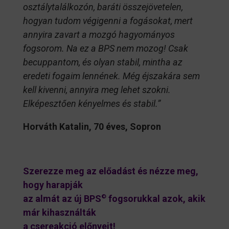
osztálytalálkozón, baráti összejövetelen,
hogyan tudom végigenni a fogásokat, mert
annyira zavart a mozgó hagyományos
fogsorom. Na ez a BPS nem mozog! Csak
becuppantom, és olyan stabil, mintha az
eredeti fogaim lennének. Még éjszakára sem
kell kivenni, annyira meg lehet szokni.
Elképesztően kényelmes és stabil.”
Horváth Katalin, 70 éves, Sopron
Szerezze meg az előadást és nézze meg,
hogy harapják
az almát az új BPS
©
fogsorukkal azok, akik
már kihasználták
a csereakció előnyeit!