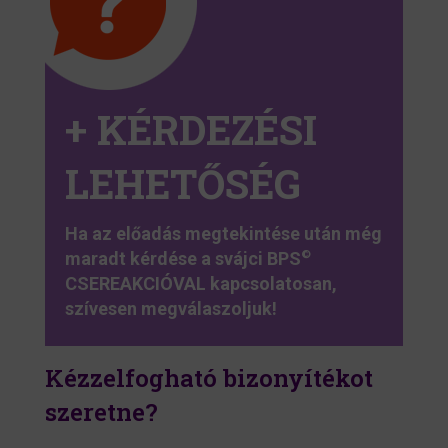
+ KÉRDEZÉSI
LEHETŐSÉG
Ha az előadás megtekintése után még
maradt kérdése a svájci BPS
©
CSEREAKCIÓVAL kapcsolatosan,
szívesen megválaszoljuk!
Kézzelfogható bizonyítékot
szeretne?