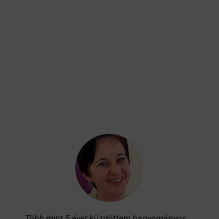
„Több mint 5 évet küzdöttem hagyományos